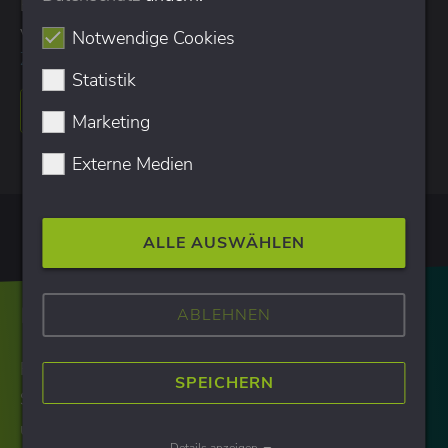
Einbindung von Google Analytics und das Erfassen
von spezielleren Daten vor.
Notwendige Cookies
Zuletzt aktualisiert: 10.06.2024
Statistik
WEITERLESEN
Marketing
Externe Medien
ALLE AUSWÄHLEN
Haben wir Ihr Interesse geweckt?
ABLEHNEN
Finden Sie mit unseren Expert:innen die passende
SPEICHERN
Strategie für Ihren Website-Erfolg. Kontaktieren Sie
uns und lassen Sie sich unverbindlich beraten.