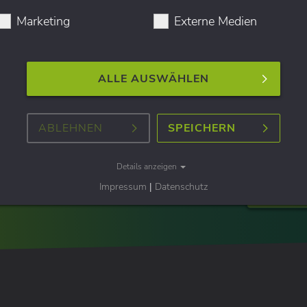
Marketing
Externe Medien
olg.
NAME*:
ALLE AUSWÄHLEN
E-MAIL-ADRESSE*:
ABLEHNEN
SPEICHERN
Die eingegebenen Daten werden
- 0
Details anzeigen
Impressum
|
Datenschutz
ANFRAG