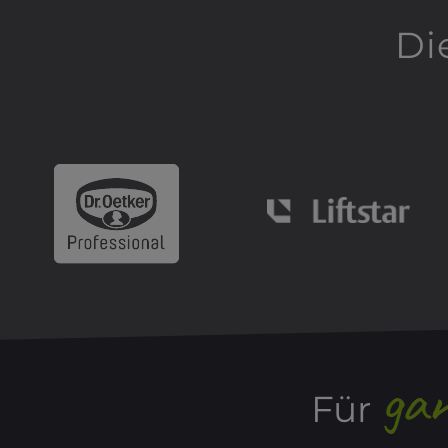
Di
gan
Für