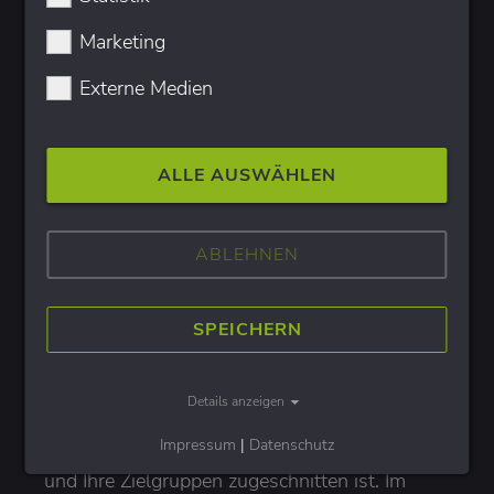
Marketing
MEHR ZU ONLINE MARKETING
ERFAHREN
Externe Medien
ALLE AUSWÄHLEN
CONTENT KREATION
Inhalte, die informieren und
ABLEHNEN
begeistern
Ihr digitaler Erfolg entsteht durch kreative
SPEICHERN
Inhalte, die Ihre Website-Besucher:innen
gleichermaßen informieren wie begeistern. Wir
Details anzeigen
entwickeln eine Strategie für Ihr Content
Marketing, die passgenau auf Ihr Unternehmen
Impressum
|
Datenschutz
und Ihre Zielgruppen zugeschnitten ist. Im