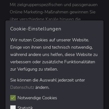
Mit zielgruppenspezifischen und passgenauen
Online Marketing-Maßnahmen gewinnen Sie
über verschiedene Kanäle hinweg die
Aufmerksamkeit Ihrer Zielgruppen und
Cookie-Einstellungen
erhöhen nachhaltig die Sichtbarkeit und
Wir nutzen Cookies auf unserer Website.
Reichweite Ihrer Website. Wir entwickeln mit
Einige von ihnen sind technisch notwendig,
Ihnen eine ganzheitliche, auf Sie
während andere uns helfen, diese Website zu
zugeschnittene Online Marketing-Strategie,
verbessern oder zusätzliche Funktionalitäten
um den Erfolg Ihres Webauftritts langfristig zu
zur Verfügung zu stellen.
steigern. Dazu zählen Leistungen aus den
Bereichen Suchmaschinen-Optimierung,
Sie können die Auswahl jederzeit unter
Suchmaschinen-Werbung, Social Advertising
Datenschutz
ändern.
oder Amazon Ads, mit denen wir qualifizierten
Notwendige Cookies
Traffic auf Ihre Website führen und zur
Leadgenerierung beitragen.
Statistik