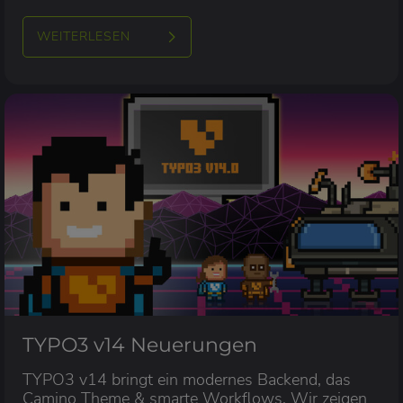
nutzen, um von Beginn an saubereren und
performanteren Code zu schreiben.
WEITERLESEN
TYPO3 v14 Neuerungen
TYPO3 v14 bringt ein modernes Backend, das
Camino Theme & smarte Workflows. Wir zeigen