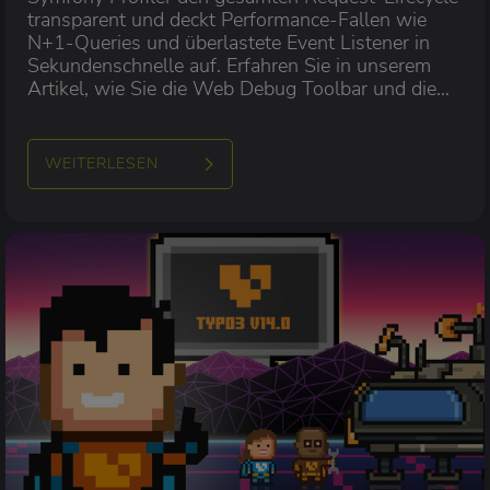
transparent und deckt Performance-Fallen wie
N+1-Queries und überlastete Event Listener in
Sekundenschnelle auf. Erfahren Sie in unserem
Artikel, wie Sie die Web Debug Toolbar und die
Detailansicht als tägliches Frühwarnsystem
nutzen, um von Beginn an saubereren und
performanteren Code zu schreiben.
WEITERLESEN