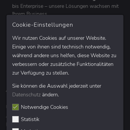
bis Enterprise – unsere Lösungen wachsen mit
Ihrem Business.
Cookie-Einstellungen
Geballte Kompetenz:
Mit
anyMOTION
bündeln
wir unsere jahrzehntelange Erfahrung im
Wir nutzen Cookies auf unserer Website.
Onlinemarketing mit der hohen Expertise von
Einige von ihnen sind technisch notwendig,
Pimcore-Entwicklern.
während andere uns helfen, diese Website zu
verbessern oder zusätzliche Funktionalitäten
zur Verfügung zu stellen.
So arbeiten wir
als Pimcore-
Sie können die Auswahl jederzeit unter
Agentur
Datenschutz
ändern.
Notwendige Cookies
Unsere Projekte folgen einem klaren, strukturierten
Ablauf – individuell angepasst an Ihre Ziele und
Statistik
Rahmenbedingungen. Dabei ist uns wichtig, dass