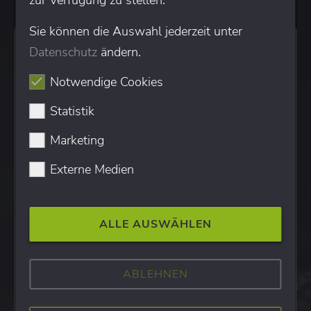
zur Verfügung zu stellen.
Sie können die Auswahl jederzeit unter
Datenschutz
ändern.
Die Zusammenarbeit mit mindshape
begleitet unsere Praxis schon seit
Notwendige Cookies
einiger Zeit – und gerade während der
Statistik
Übernahme hat sich gezeigt, wie
verlässlich dieses Team arbeitet: Der
Marketing
Übergang verlief reibungslos, und die
Externe Medien
Neugestaltung unserer Website hat
uns rundum überzeugt – modern, klar
und genau so, wie wir
ALLE AUSWÄHLEN
wahrgenommen werden möchten.
ABLEHNEN
Auch die Sichtbarkeit stimmt: Neue
Patientinnen und Patienten finden uns