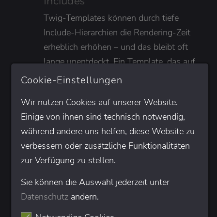
Includes
Twig-Templates können durch tiefe
Include-Hierarchien die Rendering-Zeit
erheblich erhöhen – und das bleibt oft
lange unentdeckt. Ein Template, das auf
den ersten Blick simpel aussieht, kann
Cookie-Einstellungen
durch dynamisch geladene Partials in
Wir nutzen Cookies auf unserer Website.
verschachtelten Schleifen intern dutzende
Einige von ihnen sind technisch notwendig,
weitere Templates einbinden.
während andere uns helfen, diese Website zu
Das Twig-Panel zeigt die vollständige
verbessern oder zusätzliche Funktionalitäten
Template-Hierarchie mit den jeweiligen
zur Verfügung zu stellen.
Render-Zeiten jeder Ebene. Besonders bei
Sie können die Auswahl jederzeit unter
List-Views mit dynamisch geladenen
Datenschutz
ändern.
Partials lohnt sich ein Blick auf die
Template-Tiefe. Wenn ein einfaches