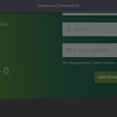
t?
Impressum
|
Datenschutz
olg.
NAME*:
E-MAIL-ADRESSE*:
Die eingegebenen Daten werden
- 0
ANFRAG