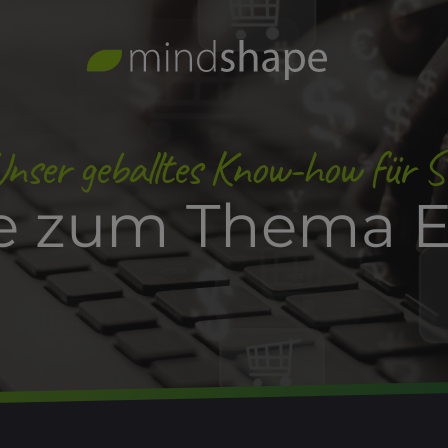
nser geballtes Know-how für S
äge zum Thema