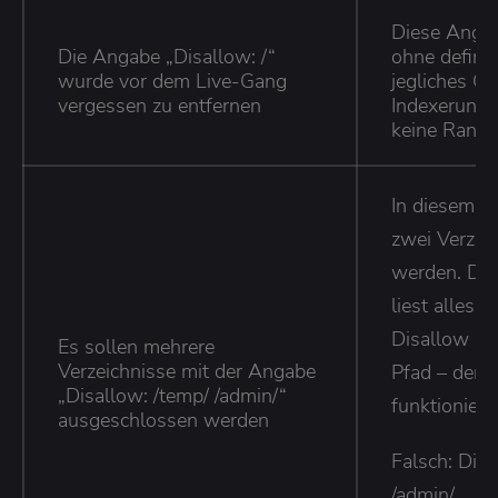
Diese Angab
Die Angabe „Disallow: /“
ohne defini
wurde vor dem Live-Gang
jegliches C
vergessen zu entfernen
Indexerung.
keine Ranki
In diesem Be
zwei Verzei
werden. Der
liest alles h
Disallow als
Es sollen mehrere
Verzeichnisse mit der Angabe
Pfad – dem
„Disallow: /temp/ /admin/“
funktioniert
ausgeschlossen werden
Falsch: Disa
/admin/