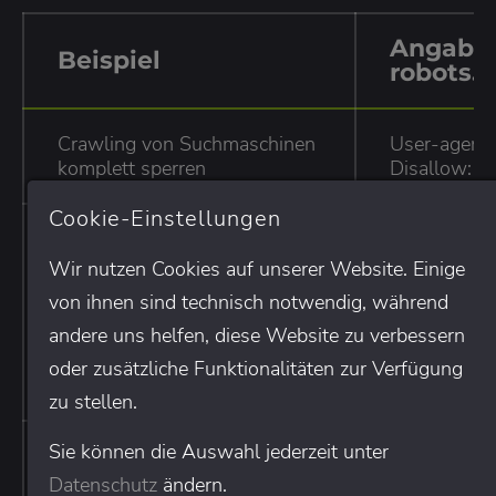
Angabe 
Beispiel
robots.t
Crawling von Suchmaschinen
User-agent:
komplett sperren
Disallow: /
Cookie-Einstellungen
User-agent:
Disallow: (H
Wir nutzen Cookies auf unserer Website. Einige
auch „Allow:
Aufruf nur einem speziellen
von ihnen sind technisch notwendig, während
User-agent: 
Crawler erlauben
andere uns helfen, diese Website zu verbessern
dem eben a
Googlebot)
oder zusätzliche Funktionalitäten zur Verfügung
Disallow: /
zu stellen.
Sie können die Auswahl jederzeit unter
User-agent:
Eine spezielle URL sperren
Disallow: /d
Datenschutz
ändern.