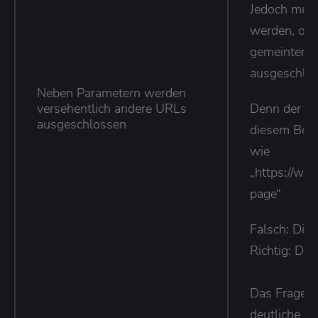
Jedoch muss
werden, ob w
gemeinten 
ausgeschlo
Neben Parametern werden
versehentlich andere URLs
Denn der Bef
ausgeschlossen
diesem Beis
wie
„https://ww
page“
Falsch: Disa
Richtig: Dis
Das Fragezei
deutliche U