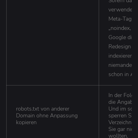
Sofern das n
verwenden 
Meta-Tag m
„noindex, n
Google die 
Redesign nic
indexieren, 
niemanden, 
schon in Ar
In der Folg
die Angabe 
robots.txt von anderer
Und im schl
Domain ohne Anpassung
sperren Sie 
kopieren
Verzeichniss
Sie gar nich
wollten.