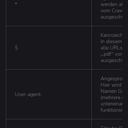
*
werden alle
vom Crawli
ausgeschlos
Kennzeichne
In diesem B
$
alle URLs m
„.pdf“ vom 
ausgeschlos
Angesproche
Hier wird d
Namen Googl
User-agent:
(mehrere gle
untereinand
funktioniere