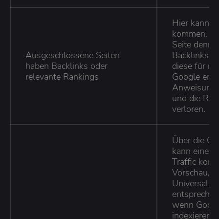
Hier kann e
kommen. En
Seite denno
Ausgeschlossene Seiten
Backlinks in
haben Backlinks oder
diese für re
relevante Rankings
Google entsc
Anweisung F
und die Ran
verloren.
Über die Go
kann eine Me
Traffic kom
Vorschau, au
Universal-S
entsprechend
wenn Google
indexieren 