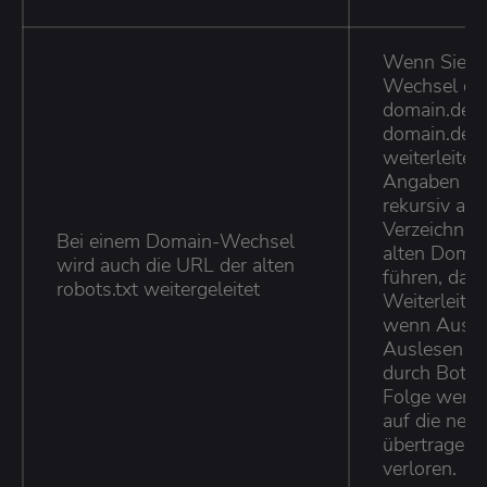
Wenn Sie b
Wechsel die
domain.de/ro
domain.de/ro
weiterleiten
Angaben der
rekursiv auc
Verzeichnis
Bei einem Domain-Wechsel
alten Domai
wird auch die URL der alten
führen, das
robots.txt weitergeleitet
Weiterleitun
wenn Aussc
Auslesen de
durch Bots u
Folge werde
auf die neu
übertragen,
verloren.