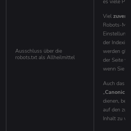
es viele Pr
Viel
zuverl
Robots-Meta
Einstellung 
der Indexie
Ausschluss über die
werden gleic
robots.txt als Allheilmittel
der Seite we
wenn Sie d
Auch das M
„
Canonical
dienen, bei 
auf den zu 
Inhalt zu w