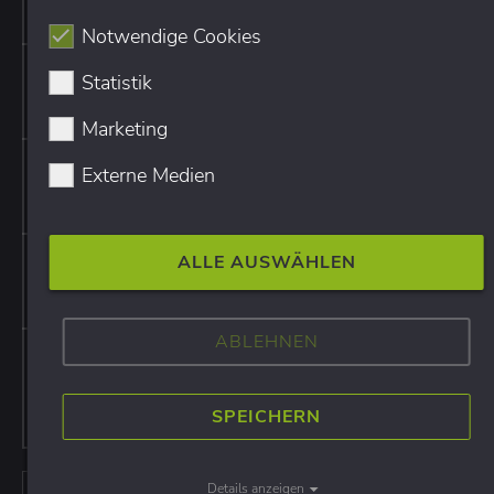
nicht-gecra
Notwendige Cookies
Ein bestimmtes Verzeichnis
User-agent:
Statistik
sperren
Disallow: /t
Marketing
Alle URLs mit GET-
User-agent:
Externe Medien
Parametern sperren
Disallow: /*
ALLE AUSWÄHLEN
Ausschluss bestimmter
User-agent:
Dateien-Typen (z.B. PDFs)
Disallow: /*
ABLEHNEN
User-agent
Ein bestimmtes Bild für die
Disallow: /b
Google-Bildersuche sperren
a.jpg
SPEICHERN
Details anzeigen