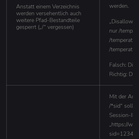
werden.
Anstatt einem Verzeichnis
werden versehentlich auch
weitere Pfad-Bestandteile
„Disallow: /
gesperrt („/“ vergessen)
nur /temp/,
/temperatur
/temperatu
Falsch: Dis
Richtig: Dis
Mit der Ang
/*sid“ solle
Session-IDs
„https://ww
sid=12345“ 