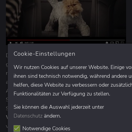
Cookie-Einstellungen
Die Ideen der Mieze werden immer kurioser und
gefährlicher, sodass der Zuschauer schmunzeln
Wir nutzen Cookies auf unserer Website. Einige vo
muss und den Spot nicht so schnell vergisst. Selbst
ihnen sind technisch notwendig, während andere u
am Ende kann der Tod die Liebe der Katze zum
helfen, diese Website zu verbessern oder zusätzlic
Automobil nicht bremsen. Positiv an dieser Art des
Funktionalitäten zur Verfügung zu stellen.
Storytelling Marketings – der Zuschauer wertet den
Sie können die Auswahl jederzeit unter
Spot
nicht als aufdringliche und plumpe
Datenschutz
ändern.
Werbung
, sondern als lustige Geschichte über eine
verrückte und doch liebenswerte Katze, die für ihre
Notwendige Cookies