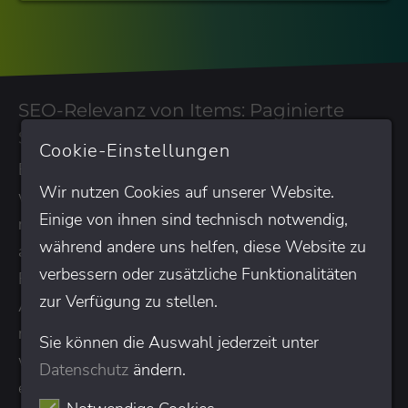
SEO-Relevanz von Items: Paginierte
Seiten indexieren oder nicht?
Cookie-Einstellungen
Eine wichtige Frage aus SEO-Sicht ist, ob und
Wir nutzen Cookies auf unserer Website.
welche Items (egal ob Produkte oder News-Artikel)
Einige von ihnen sind technisch notwendig,
relevant sind, denn diese URLs müssen natürlich
während andere uns helfen, diese Website zu
auch intern gut verlinkt sein, um möglichst gute
verbessern oder zusätzliche Funktionalitäten
Rankings zu erzielen (natürlich gibt es noch weitere
zur Verfügung zu stellen.
Aspekte, aber wir behandeln hier nur die, die direkt
mit der Paginierung zu tun haben). Auf Basis dieser
Sie können die Auswahl jederzeit unter
wichtigen Vorüberlegungen können Sie
Datenschutz
ändern.
entscheiden, ob die Crawl- und Indexierbarkeit von